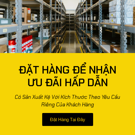
ĐẶT HÀNG ĐỂ NHẬN
ƯU ĐÃI HẤP DẪN
Có Sản Xuất Kệ Với Kích Thước Theo Yêu Cầu
Riêng Của Khách Hàng
Đặt Hàng Tại Đây