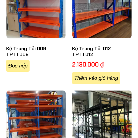
Kệ Trung Tải 009 –
Kệ Trung Tải 012 –
TPTT009
TPTT012
2.130.000
₫
Đọc tiếp
Thêm vào giỏ hàng