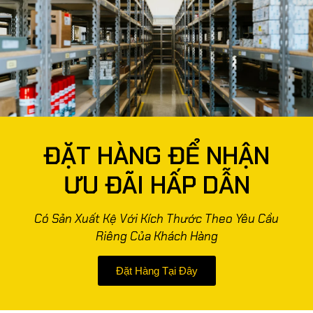
ĐẶT HÀNG ĐỂ NHẬN
ƯU ĐÃI HẤP DẪN
Có Sản Xuất Kệ Với Kích Thước Theo Yêu Cầu
Riêng Của Khách Hàng
Đặt Hàng Tại Đây